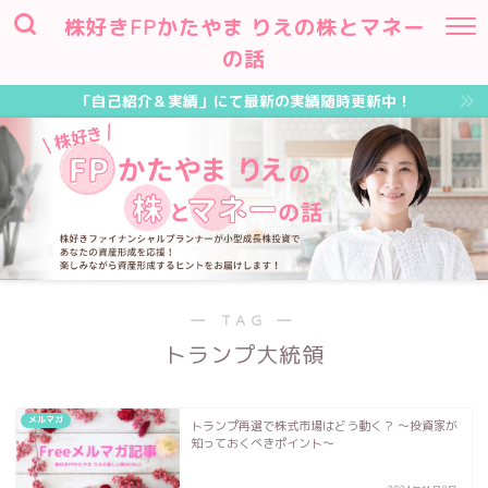
株好きFPかたやま りえの株とマネー
の話
「自己紹介＆実績」にて最新の実績随時更新中！
― TAG ―
トランプ大統領
メルマガ
トランプ再選で株式市場はどう動く？ ～投資家が
知っておくべきポイント～