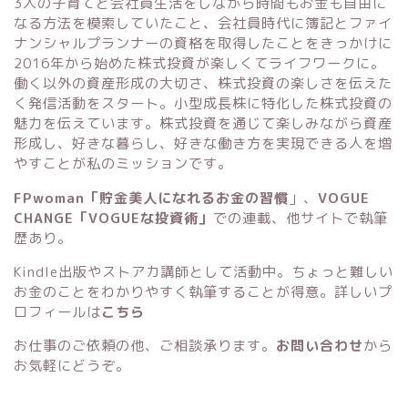
3人の子育てと会社員生活をしながら時間もお金も自由に
なる方法を模索していたこと、会社員時代に簿記とファイ
ナンシャルプランナーの資格を取得したことをきっかけに
2016年から始めた株式投資が楽しくてライフワークに。
働く以外の資産形成の大切さ、株式投資の楽しさを伝えた
く発信活動をスタート。小型成長株に特化した株式投資の
魅力を伝えています。株式投資を通じて楽しみながら資産
形成し、好きな暮らし、好きな働き方を実現できる人を増
やすことが私のミッションです。
FPwoman「貯金美人になれるお金の習慣
」
、
VOGUE
CHANGE「VOGUEな投資術」
での連載、他サイトで執筆
歴あり。
Kindle出版
や
ストアカ講師
として活動中。ちょっと難しい
お金のことをわかりやすく執筆することが得意。詳しいプ
ロフィールは
こちら
お仕事のご依頼の他、ご相談承ります。
お問い合わせ
から
お気軽にどうぞ。