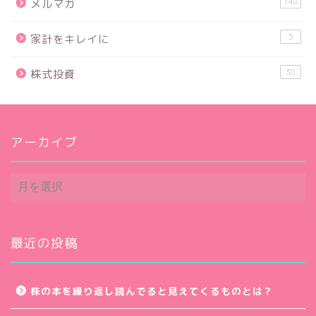
148
メルマガ
5
家計をキレイに
38
株式投資
アーカイブ
ア
ー
カ
イ
ブ
最近の投稿
株の本を繰り返し読んでると見えてくるものとは？