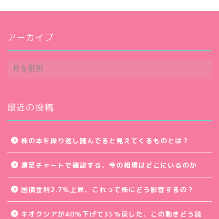
アーカイブ
ア
ー
カ
イ
ブ
最近の投稿
株の本を繰り返し読んでると見えてくるものとは？
週足チャートで確認する、今の相場はどこにいるのか
国債金利2.7％上昇、これって株にどう影響するの？
キオクシアが40％下げて35％戻した、この動きどう読