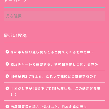
アーカイブ
ア
ー
カ
イ
ブ
最近の投稿
株の本を繰り返し読んでると見えてくるものとは？
週足チャートで確認する、今の相場はどこにいるのか
国債金利2.7％上昇、これって株にどう影響するの？
キオクシアが40％下げて35％戻した、この動きどう読
む？
四季報夏号を読んで気づいた、日本企業の強み