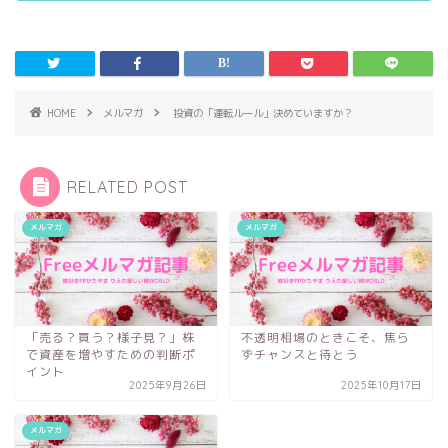
HOME
メルマガ
投資の「運転ルール」決めていますか？
RELATED POST
メルマガ
メルマガ
「売る？買う？様子見？」株
不透明相場のときこそ、焦ら
で資産を増やすための判断ポ
ずチャンスと待とう
イント
2025年9月26日
2025年10月17日
メルマガ