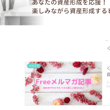
―
メルマガ
こ
ht