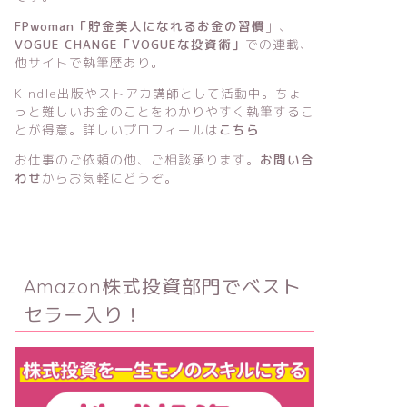
FPwoman「貯金美人になれるお金の習慣
」
、
VOGUE CHANGE「VOGUEな投資術」
での連載、
他サイトで執筆歴あり。
Kindle出版
や
ストアカ講師
として活動中。ちょ
っと難しいお金のことをわかりやすく執筆するこ
とが得意。詳しいプロフィールは
こちら
お仕事のご依頼の他、ご相談承ります。
お問い合
わせ
からお気軽にどうぞ。
Amazon株式投資部門でベスト
セラー入り！