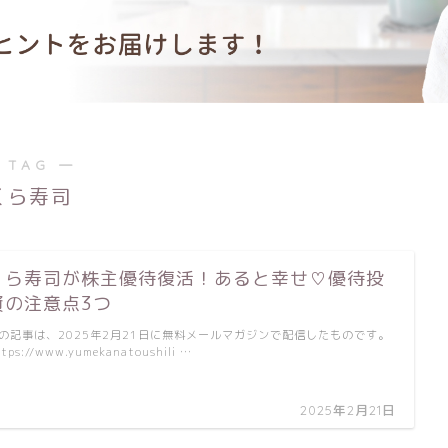
 TAG ―
くら寿司
くら寿司が株主優待復活！あると幸せ♡優待投
資の注意点3つ
の記事は、2025年2月21日に無料メールマガジンで配信したものです。
tps://www.yumekanatoushili …
2025年2月21日