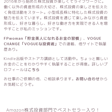
2016年から始めた株式投資が楽しくてライフワークに。
働く以外の資産形成の大切さ、株式投資の楽しさを伝えた
く発信活動をスタート。小型成長株に特化した株式投資の
魅力を伝えています。株式投資を通じて楽しみながら資産
形成し、好きな暮らし、好きな働き方を実現できる人を増
やすことが私のミッションです。
FPwoman「貯金美人になれるお金の習慣
」
、
VOGUE
CHANGE「VOGUEな投資術」
での連載、他サイトで執筆
歴あり。
Kindle出版
や
ストアカ講師
として活動中。ちょっと難しい
お金のことをわかりやすく執筆することが得意。詳しいプ
ロフィールは
こちら
お仕事のご依頼の他、ご相談承ります。
お問い合わせ
から
お気軽にどうぞ。
Amazon株式投資部門でベストセラー入り！