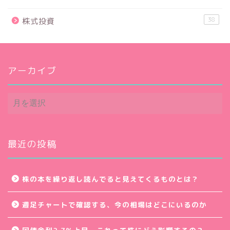
38
株式投資
アーカイブ
ア
ー
カ
イ
ブ
最近の投稿
株の本を繰り返し読んでると見えてくるものとは？
週足チャートで確認する、今の相場はどこにいるのか