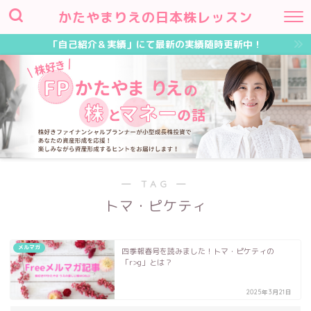
かたやまりえの日本株レッスン
「自己紹介＆実績」にて最新の実績随時更新中！
― TAG ―
トマ・ピケティ
メルマガ
四季報春号を読みました！トマ・ピケティの
「r>g」とは？
2025年3月21日