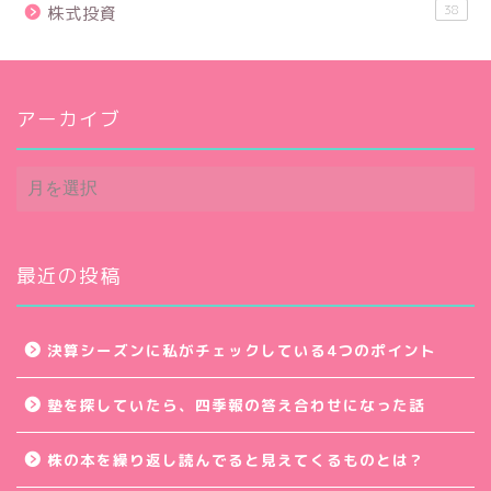
38
株式投資
アーカイブ
ア
ー
カ
イ
ブ
最近の投稿
決算シーズンに私がチェックしている4つのポイント
塾を探していたら、四季報の答え合わせになった話
株の本を繰り返し読んでると見えてくるものとは？