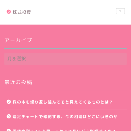
38
株式投資
アーカイブ
ア
ー
カ
イ
ブ
最近の投稿
株の本を繰り返し読んでると見えてくるものとは？
週足チャートで確認する、今の相場はどこにいるのか