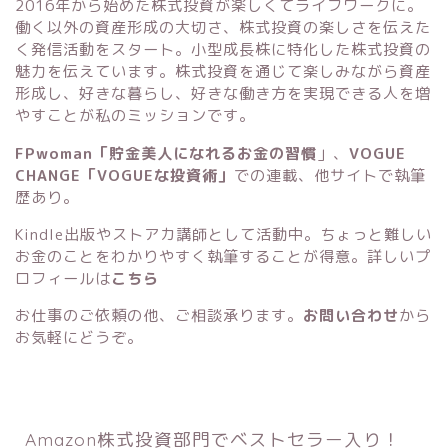
2016年から始めた株式投資が楽しくてライフワークに。
働く以外の資産形成の大切さ、株式投資の楽しさを伝えた
く発信活動をスタート。小型成長株に特化した株式投資の
魅力を伝えています。株式投資を通じて楽しみながら資産
形成し、好きな暮らし、好きな働き方を実現できる人を増
やすことが私のミッションです。
FPwoman「貯金美人になれるお金の習慣
」
、
VOGUE
CHANGE「VOGUEな投資術」
での連載、他サイトで執筆
歴あり。
Kindle出版
や
ストアカ講師
として活動中。ちょっと難しい
お金のことをわかりやすく執筆することが得意。詳しいプ
ロフィールは
こちら
お仕事のご依頼の他、ご相談承ります。
お問い合わせ
から
お気軽にどうぞ。
Amazon株式投資部門でベストセラー入り！