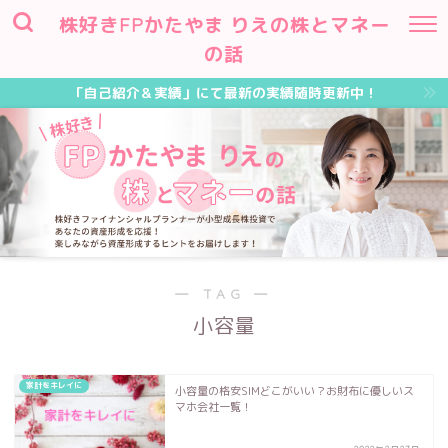
株好きFPかたやま りえの株とマネー
の話
「自己紹介＆実績」にて最新の実績随時更新中！
― TAG ―
小容量
家計をキレイに
小容量の格安SIMどこがいい？お財布に優しいス
マホ会社一覧！