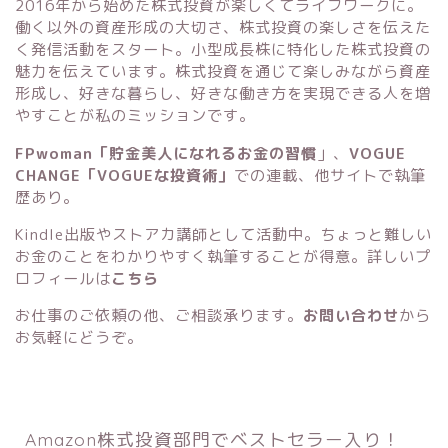
2016年から始めた株式投資が楽しくてライフワークに。
働く以外の資産形成の大切さ、株式投資の楽しさを伝えた
く発信活動をスタート。小型成長株に特化した株式投資の
魅力を伝えています。株式投資を通じて楽しみながら資産
形成し、好きな暮らし、好きな働き方を実現できる人を増
やすことが私のミッションです。
FPwoman「貯金美人になれるお金の習慣
」
、
VOGUE
CHANGE「VOGUEな投資術」
での連載、他サイトで執筆
歴あり。
Kindle出版
や
ストアカ講師
として活動中。ちょっと難しい
お金のことをわかりやすく執筆することが得意。詳しいプ
ロフィールは
こちら
お仕事のご依頼の他、ご相談承ります。
お問い合わせ
から
お気軽にどうぞ。
Amazon株式投資部門でベストセラー入り！