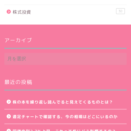
38
株式投資
アーカイブ
ア
ー
カ
イ
ブ
最近の投稿
株の本を繰り返し読んでると見えてくるものとは？
週足チャートで確認する、今の相場はどこにいるのか