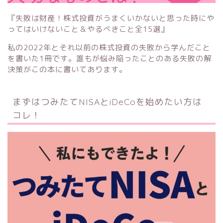
『失敗は財産！株式投資がうまくいかないと思った時にや
ってはいけないこと＆やるべきこと全15選』
私の2022年とそれ以前の株式投資の失敗から学んだこと
を書いた1冊です。誰もが悩み陥ったことのある失敗の解
決策がこの本に書いてあります。
まずはつみたてNISAとiDeCoを始めたい方は
コレ！