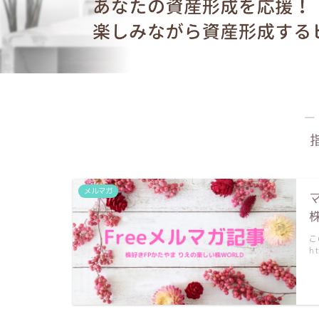
―
メルマガ
こ
ht