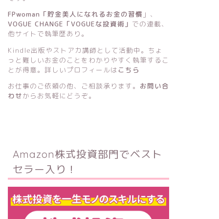
FPwoman「貯金美人になれるお金の習慣
」
、
VOGUE CHANGE「VOGUEな投資術」
での連載、
他サイトで執筆歴あり。
Kindle出版
や
ストアカ講師
として活動中。ちょ
っと難しいお金のことをわかりやすく執筆するこ
とが得意。詳しいプロフィールは
こちら
お仕事のご依頼の他、ご相談承ります。
お問い合
わせ
からお気軽にどうぞ。
Amazon株式投資部門でベスト
セラー入り！