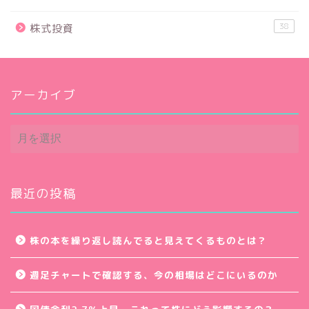
38
株式投資
アーカイブ
ア
ー
カ
イ
ブ
最近の投稿
株の本を繰り返し読んでると見えてくるものとは？
週足チャートで確認する、今の相場はどこにいるのか