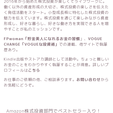
2016年から始めた株式投資が楽しくてライフワークに。
働く以外の資産形成の大切さ、株式投資の楽しさを伝えた
く発信活動をスタート。小型成長株に特化した株式投資の
魅力を伝えています。株式投資を通じて楽しみながら資産
形成し、好きな暮らし、好きな働き方を実現できる人を増
やすことが私のミッションです。
FPwoman「貯金美人になれるお金の習慣
」
、
VOGUE
CHANGE「VOGUEな投資術」
での連載、他サイトで執筆
歴あり。
Kindle出版
や
ストアカ講師
として活動中。ちょっと難しい
お金のことをわかりやすく執筆することが得意。詳しいプ
ロフィールは
こちら
お仕事のご依頼の他、ご相談承ります。
お問い合わせ
から
お気軽にどうぞ。
Amazon株式投資部門でベストセラー入り！