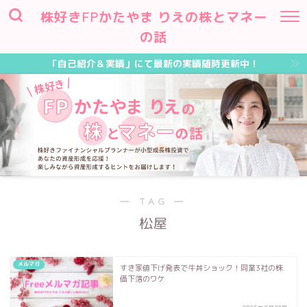
株好きFPかたやま りえの株とマネー
の話
「自己紹介＆実績」にて最新の実績随時更新中！
― TAG ―
松屋
メルマガ
すき家値下げ発表で牛丼ショック！同業3社の株
価下落のワケ