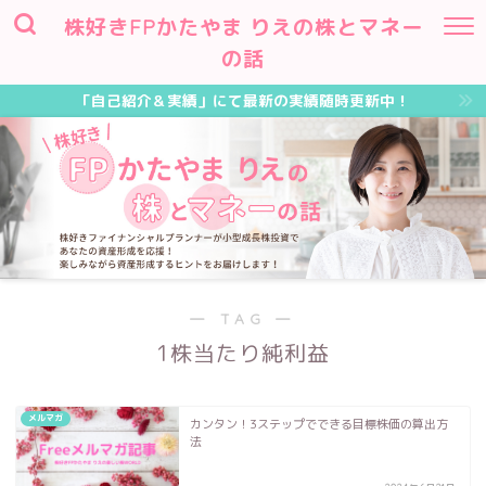
株好きFPかたやま りえの株とマネー
の話
「自己紹介＆実績」にて最新の実績随時更新中！
― TAG ―
1株当たり純利益
メルマガ
カンタン！3ステップでできる目標株価の算出方
法