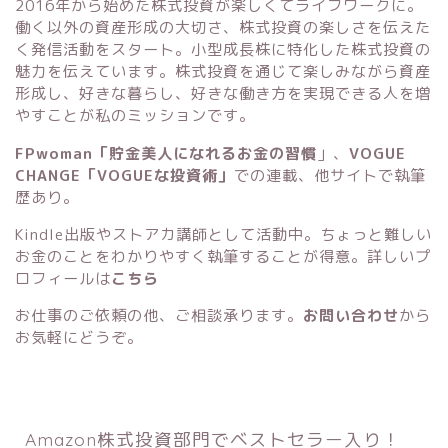
2016年から始めた株式投資が楽しくてライフワークに。
働く以外の資産形成の大切さ、株式投資の楽しさを伝えた
く発信活動をスタート。小型成長株に特化した株式投資の
魅力を伝えています。株式投資を通じて楽しみながら資産
形成し、好きな暮らし、好きな働き方を実現できる人を増
やすことが私のミッションです。
FPwoman「貯金美人になれるお金の習慣
」
、
VOGUE
CHANGE「VOGUEな投資術」
での連載、他サイトで執筆
歴あり。
Kindle出版
や
ストアカ講師
として活動中。ちょっと難しい
お金のことをわかりやすく執筆することが得意。詳しいプ
ロフィールは
こちら
お仕事のご依頼の他、ご相談承ります。
お問い合わせ
から
お気軽にどうぞ。
Amazon株式投資部門でベストセラー入り！