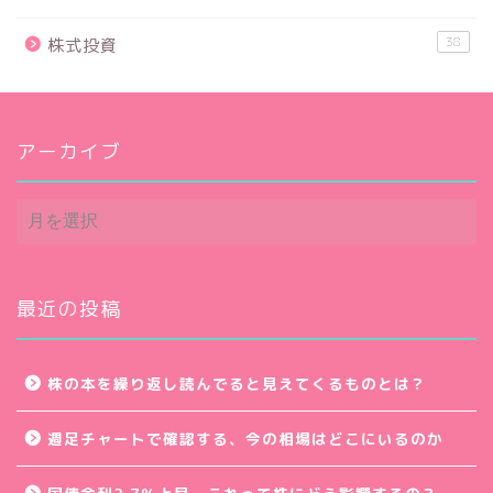
38
株式投資
アーカイブ
ア
ー
カ
イ
ブ
最近の投稿
株の本を繰り返し読んでると見えてくるものとは？
週足チャートで確認する、今の相場はどこにいるのか