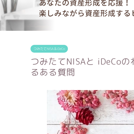
つみたてNISA＆iDeCo
つみたてNISAと iDe
るある質問