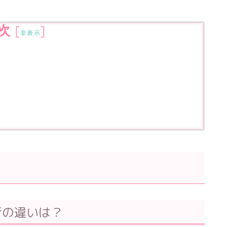
次
[
]
非表示
行の違いは？