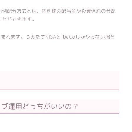
比例配分方式とは、個別株の配当金や投資信託の分配
ことができます。
れます。つみたてNISAとiDeCoしかやらない場合
ィブ運用どっちがいいの？