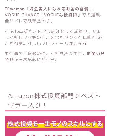
FPwoman「貯金美人になれるお金の習慣
」
、
VOGUE CHANGE「VOGUEな投資術」
での連載、
他サイトで執筆歴あり。
Kindle出版
や
ストアカ講師
として活動中。ちょ
っと難しいお金のことをわかりやすく執筆するこ
とが得意。詳しいプロフィールは
こちら
お仕事のご依頼の他、ご相談承ります。
お問い合
わせ
からお気軽にどうぞ。
Amazon株式投資部門でベスト
セラー入り！