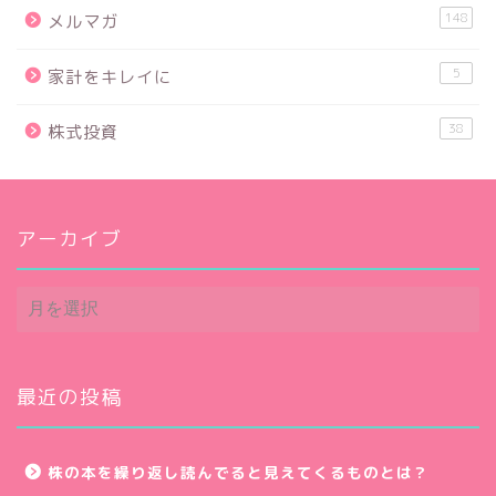
148
メルマガ
5
家計をキレイに
38
株式投資
アーカイブ
ア
ー
カ
イ
ブ
最近の投稿
株の本を繰り返し読んでると見えてくるものとは？