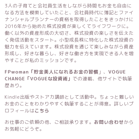
3人の子育てと会社員生活をしながら時間もお金も自由に
なる方法を模索していたこと、会社員時代に簿記とファイ
ナンシャルプランナーの資格を取得したことをきっかけに
2016年から始めた株式投資が楽しくてライフワークに。
働く以外の資産形成の大切さ、株式投資の楽しさを伝えた
く発信活動をスタート。小型成長株に特化した株式投資の
魅力を伝えています。株式投資を通じて楽しみながら資産
形成し、好きな暮らし、好きな働き方を実現できる人を増
やすことが私のミッションです。
FPwoman「貯金美人になれるお金の習慣
」
、
VOGUE
CHANGE「VOGUEな投資術」
での連載、他サイトで執筆
歴あり。
Kindle出版
や
ストアカ講師
として活動中。ちょっと難しい
お金のことをわかりやすく執筆することが得意。詳しいプ
ロフィールは
こちら
お仕事のご依頼の他、ご相談承ります。
お問い合わせ
から
お気軽にどうぞ。