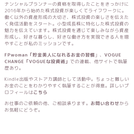
ナンシャルプランナーの資格を取得したことをきっかけに
2016年から始めた株式投資が楽しくてライフワークに。
働く以外の資産形成の大切さ、株式投資の楽しさを伝えた
く発信活動をスタート。小型成長株に特化した株式投資の
魅力を伝えています。株式投資を通じて楽しみながら資産
形成し、好きな暮らし、好きな働き方を実現できる人を増
やすことが私のミッションです。
FPwoman「貯金美人になれるお金の習慣
」
、
VOGUE
CHANGE「VOGUEな投資術」
での連載、他サイトで執筆
歴あり。
Kindle出版
や
ストアカ講師
として活動中。ちょっと難しい
お金のことをわかりやすく執筆することが得意。詳しいプ
ロフィールは
こちら
お仕事のご依頼の他、ご相談承ります。
お問い合わせ
から
お気軽にどうぞ。