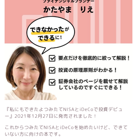
『私にもできたよつみたてNISAとiDeCoで投資デビュ
ー』
2021年12月27日に発売されました！
これからつみたてNISAとiDeCoを始めたいけど、できて
いない方に向けの本です。