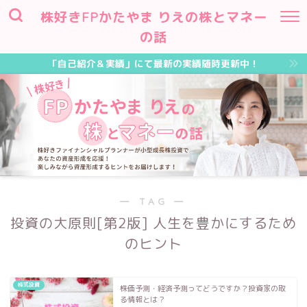
株好きFPかたやま りえの株とマネー
の話
「自己紹介＆実績」にて最新の実績随時更新中！
― TAG ―
投資の大原則[第2版] 人生を豊かにするため
のヒント
株式投資
株価予測・経済予測ってどうですか？投資家の取
る情報とは？