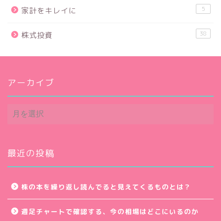
5
家計をキレイに
38
株式投資
アーカイブ
ア
ー
カ
イ
ブ
最近の投稿
株の本を繰り返し読んでると見えてくるものとは？
週足チャートで確認する、今の相場はどこにいるのか