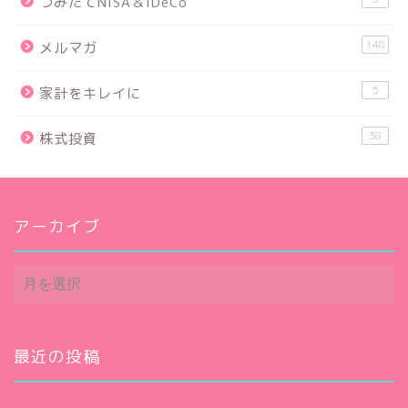
つみたてNISA＆iDeCo
148
メルマガ
5
家計をキレイに
38
株式投資
アーカイブ
ア
ー
カ
イ
ブ
最近の投稿