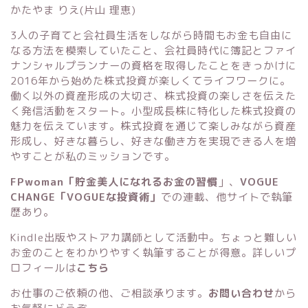
かたやま りえ(片山 理恵)
3人の子育てと会社員生活をしながら時間もお金も自由に
なる方法を模索していたこと、会社員時代に簿記とファイ
ナンシャルプランナーの資格を取得したことをきっかけに
2016年から始めた株式投資が楽しくてライフワークに。
働く以外の資産形成の大切さ、株式投資の楽しさを伝えた
く発信活動をスタート。小型成長株に特化した株式投資の
魅力を伝えています。株式投資を通じて楽しみながら資産
形成し、好きな暮らし、好きな働き方を実現できる人を増
やすことが私のミッションです。
FPwoman「貯金美人になれるお金の習慣
」
、
VOGUE
CHANGE「VOGUEな投資術」
での連載、他サイトで執筆
歴あり。
Kindle出版
や
ストアカ講師
として活動中。ちょっと難しい
お金のことをわかりやすく執筆することが得意。詳しいプ
ロフィールは
こちら
お仕事のご依頼の他、ご相談承ります。
お問い合わせ
から