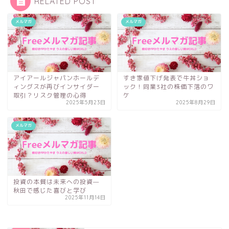
RELATED POST
メルマガ
メルマガ
アイアールジャパンホールデ
すき家値下げ発表で牛丼ショ
ィングスが再びインサイダー
ック！同業3社の株価下落のワ
取引？リスク管理の心得
ケ
2025年5月23日
2025年8月29日
メルマガ
投資の本質は未来への投資—
秋田で感じた喜びと学び
2025年11月14日