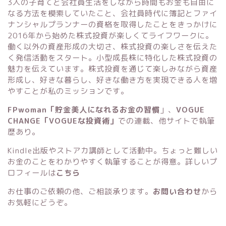
3人の子育てと会社員生活をしながら時間もお金も自由に
なる方法を模索していたこと、会社員時代に簿記とファイ
ナンシャルプランナーの資格を取得したことをきっかけに
2016年から始めた株式投資が楽しくてライフワークに。
働く以外の資産形成の大切さ、株式投資の楽しさを伝えた
く発信活動をスタート。小型成長株に特化した株式投資の
魅力を伝えています。株式投資を通じて楽しみながら資産
形成し、好きな暮らし、好きな働き方を実現できる人を増
やすことが私のミッションです。
FPwoman「貯金美人になれるお金の習慣
」
、
VOGUE
CHANGE「VOGUEな投資術」
での連載、他サイトで執筆
歴あり。
Kindle出版
や
ストアカ講師
として活動中。ちょっと難しい
お金のことをわかりやすく執筆することが得意。詳しいプ
ロフィールは
こちら
お仕事のご依頼の他、ご相談承ります。
お問い合わせ
から
お気軽にどうぞ。