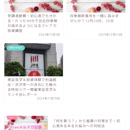
受講者絶賛！初心者でも分か
四季報新春号を一緒に読みま
る！たった90分で会社四季報
せんか？12月20日、25日
が読めるようになるストアカ
投資講座
2024年11月1日
2025年12月12日
お知らせなど
東証見学＆投資体験で利益続
出！渋沢栄一の赤石にも触れ
る特別ツアー開催東証見学＆
ランチ会レポート
2024年11月15日
「何を買う？」から塩漬け対策まで！初
心者あるあるお悩みへの対処法