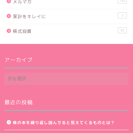
148
メルマガ
5
家計をキレイに
38
株式投資
アーカイブ
ア
ー
カ
イ
ブ
最近の投稿
株の本を繰り返し読んでると見えてくるものとは？