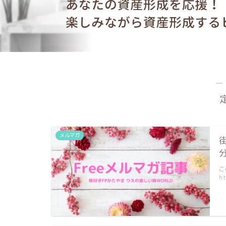
―
メルマガ
こ
ht