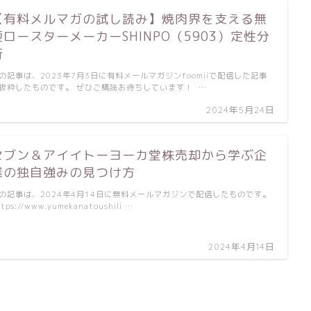
【有料メルマガの試し読み】焼肉界を支える無
煙ロースターメーカーSHINPO（5903）定性分
析
の記事は、2023年7月3日に有料メールマガジンfoomiiで配信した記事
抜粋したものです。 ぜひご購読お待ちしています！ …
2024年5月24日
セブン＆アイイトーヨーカ堂株売却から学ぶ企
業の独自強みの見つけ方
の記事は、2024年4月14日に無料メールマガジンで配信したものです。
tps://www.yumekanatoushili …
2024年4月14日