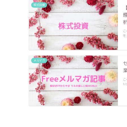
株式投資
こ
を
メルマガ
こ
ht