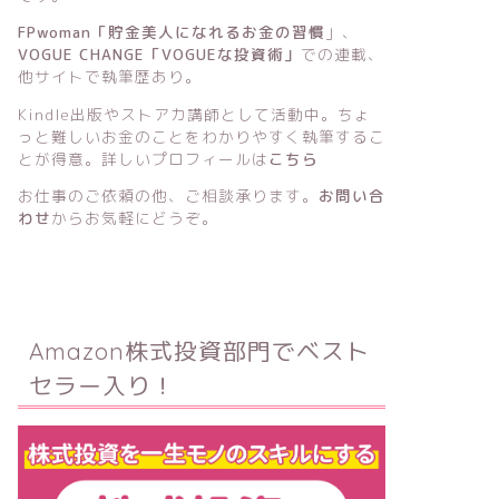
FPwoman「貯金美人になれるお金の習慣
」
、
VOGUE CHANGE「VOGUEな投資術」
での連載、
他サイトで執筆歴あり。
Kindle出版
や
ストアカ講師
として活動中。ちょ
っと難しいお金のことをわかりやすく執筆するこ
とが得意。詳しいプロフィールは
こちら
お仕事のご依頼の他、ご相談承ります。
お問い合
わせ
からお気軽にどうぞ。
Amazon株式投資部門でベスト
セラー入り！