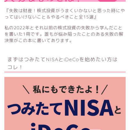
『失敗は財産！株式投資がうまくいかないと思った時にや
ってはいけないこと＆やるべきこと全15選』
私の2022年とそれ以前の株式投資の失敗から学んだこと
を書いた1冊です。誰もが悩み陥ったことのある失敗の解
決策がこの本に書いてあります。
まずはつみたてNISAとiDeCoを始めたい方は
コレ！