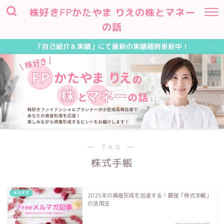
株好きFPかたやま りえの株とマネー
の話
「自己紹介＆実績」にて最新の実績随時更新中！
― TAG ―
株式手帳
メルマガ
2025年の資産形成を加速する！最強「株式手帳」
の活用法