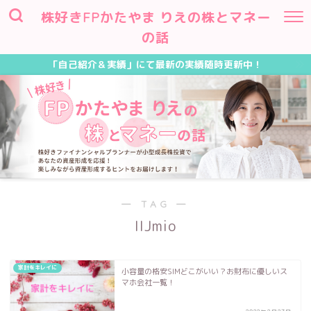
株好きFPかたやま りえの株とマネー
の話
「自己紹介＆実績」にて最新の実績随時更新中！
― TAG ―
IIJmio
家計をキレイに
小容量の格安SIMどこがいい？お財布に優しいス
マホ会社一覧！