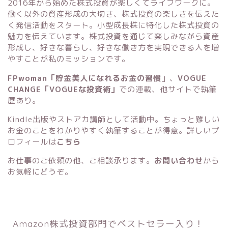
2016年から始めた株式投資が楽しくてライフワークに。
働く以外の資産形成の大切さ、株式投資の楽しさを伝えた
く発信活動をスタート。小型成長株に特化した株式投資の
魅力を伝えています。株式投資を通じて楽しみながら資産
形成し、好きな暮らし、好きな働き方を実現できる人を増
やすことが私のミッションです。
FPwoman「貯金美人になれるお金の習慣
」
、
VOGUE
CHANGE「VOGUEな投資術」
での連載、他サイトで執筆
歴あり。
Kindle出版
や
ストアカ講師
として活動中。ちょっと難しい
お金のことをわかりやすく執筆することが得意。詳しいプ
ロフィールは
こちら
お仕事のご依頼の他、ご相談承ります。
お問い合わせ
から
お気軽にどうぞ。
Amazon株式投資部門でベストセラー入り！