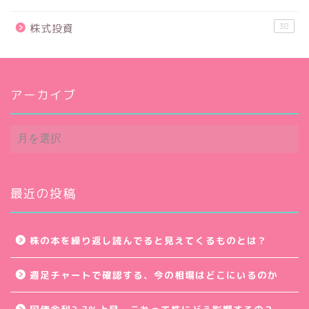
38
株式投資
アーカイブ
ア
ー
カ
イ
ブ
最近の投稿
株の本を繰り返し読んでると見えてくるものとは？
週足チャートで確認する、今の相場はどこにいるのか