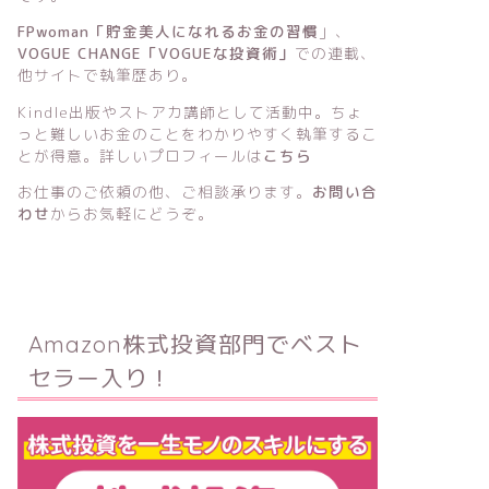
FPwoman「貯金美人になれるお金の習慣
」
、
VOGUE CHANGE「VOGUEな投資術」
での連載、
他サイトで執筆歴あり。
Kindle出版
や
ストアカ講師
として活動中。ちょ
っと難しいお金のことをわかりやすく執筆するこ
とが得意。詳しいプロフィールは
こちら
お仕事のご依頼の他、ご相談承ります。
お問い合
わせ
からお気軽にどうぞ。
Amazon株式投資部門でベスト
セラー入り！