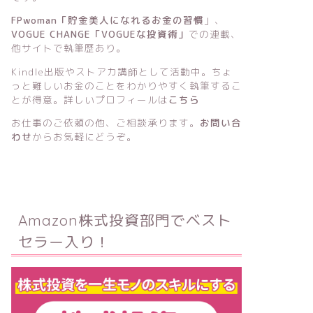
FPwoman「貯金美人になれるお金の習慣
」
、
VOGUE CHANGE「VOGUEな投資術」
での連載、
他サイトで執筆歴あり。
Kindle出版
や
ストアカ講師
として活動中。ちょ
っと難しいお金のことをわかりやすく執筆するこ
とが得意。詳しいプロフィールは
こちら
お仕事のご依頼の他、ご相談承ります。
お問い合
わせ
からお気軽にどうぞ。
Amazon株式投資部門でベスト
セラー入り！