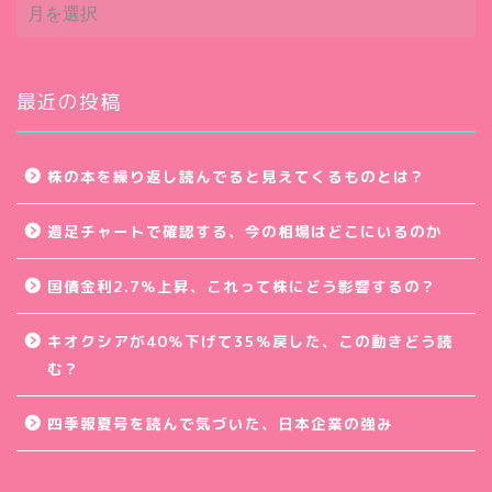
ア
ー
カ
イ
ブ
最近の投稿
株の本を繰り返し読んでると見えてくるものとは？
週足チャートで確認する、今の相場はどこにいるのか
国債金利2.7％上昇、これって株にどう影響するの？
キオクシアが40％下げて35％戻した、この動きどう読
む？
四季報夏号を読んで気づいた、日本企業の強み