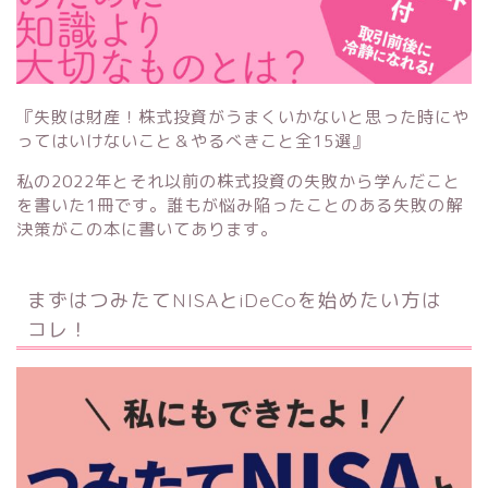
『失敗は財産！株式投資がうまくいかないと思った時にや
ってはいけないこと＆やるべきこと全15選』
私の2022年とそれ以前の株式投資の失敗から学んだこと
を書いた1冊です。誰もが悩み陥ったことのある失敗の解
決策がこの本に書いてあります。
まずはつみたてNISAとiDeCoを始めたい方は
コレ！