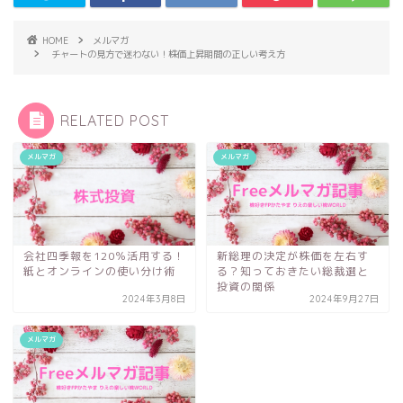
HOME
メルマガ
チャートの見方で迷わない！株価上昇期間の正しい考え方
RELATED POST
メルマガ
メルマガ
会社四季報を120％活用する！
新総理の決定が株価を左右す
紙とオンラインの使い分け術
る？知っておきたい総裁選と
投資の関係
2024年3月8日
2024年9月27日
メルマガ