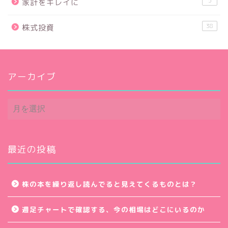
5
家計をキレイに
38
株式投資
アーカイブ
ア
ー
カ
イ
ブ
最近の投稿
株の本を繰り返し読んでると見えてくるものとは？
週足チャートで確認する、今の相場はどこにいるのか