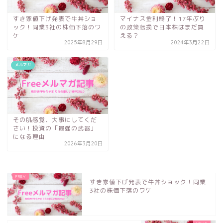
すき家値下げ発表で牛丼ショ
マイナス金利終了！17年ぶり
ック！同業3社の株価下落のワ
の政策転換で日本株はまだ買
ケ
える？
2025年8月29日
2024年3月22日
メルマガ
その肌感覚、大事にしてくだ
さい！投資の「最強の武器」
になる理由
2026年3月20日
すき家値下げ発表で牛丼ショック！同業
3社の株価下落のワケ