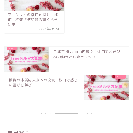
マーケットの潮目を掴む！株
価・経済指標記録の驚くべき
効果
2024年7月19日
日経平均52,000円越え！注目すべき銘
柄の動きと決算ラッシュ
投資の本質は未来への投資—秋田で感じ
た喜びと学び
自己紹介