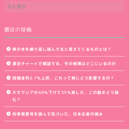
ア
ー
カ
イ
ブ
最近の投稿
株の本を繰り返し読んでると見えてくるものとは？
週足チャートで確認する、今の相場はどこにいるのか
国債金利2.7％上昇、これって株にどう影響するの？
キオクシアが40％下げて35％戻した、この動きどう読
む？
四季報夏号を読んで気づいた、日本企業の強み