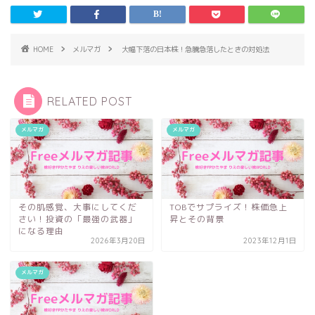
HOME
メルマガ
大幅下落の日本株！急騰急落したときの対処法
RELATED POST
メルマガ
メルマガ
その肌感覚、大事にしてくだ
TOBでサプライズ！株価急上
さい！投資の「最強の武器」
昇とその背景
になる理由
2026年3月20日
2023年12月1日
メルマガ