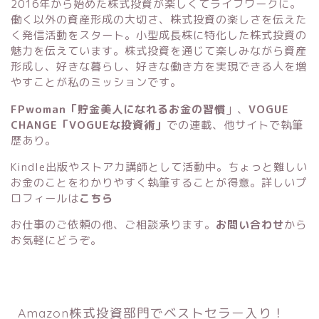
2016年から始めた株式投資が楽しくてライフワークに。
働く以外の資産形成の大切さ、株式投資の楽しさを伝えた
く発信活動をスタート。小型成長株に特化した株式投資の
魅力を伝えています。株式投資を通じて楽しみながら資産
形成し、好きな暮らし、好きな働き方を実現できる人を増
やすことが私のミッションです。
FPwoman「貯金美人になれるお金の習慣
」
、
VOGUE
CHANGE「VOGUEな投資術」
での連載、他サイトで執筆
歴あり。
Kindle出版
や
ストアカ講師
として活動中。ちょっと難しい
お金のことをわかりやすく執筆することが得意。詳しいプ
ロフィールは
こちら
お仕事のご依頼の他、ご相談承ります。
お問い合わせ
から
お気軽にどうぞ。
Amazon株式投資部門でベストセラー入り！