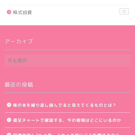
38
株式投資
アーカイブ
ア
ー
カ
イ
ブ
最近の投稿
株の本を繰り返し読んでると見えてくるものとは？
週足チャートで確認する、今の相場はどこにいるのか