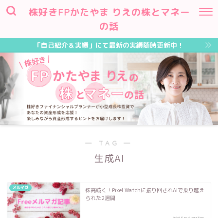
株好きFPかたやま りえの株とマネー
の話
「自己紹介＆実績」にて最新の実績随時更新中！
― TAG ―
生成AI
メルマガ
株高続く！Pixel Watchに振り回されAIで乗り越え
られた2週間