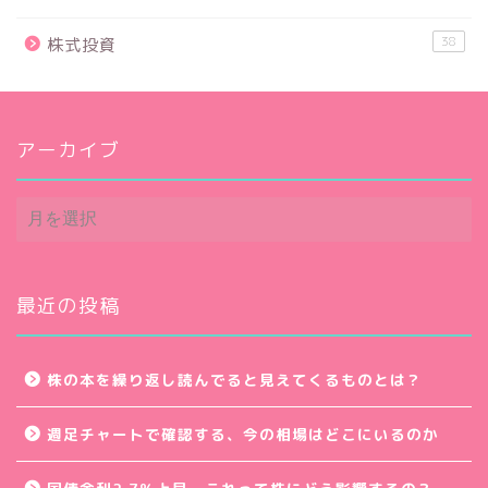
38
株式投資
アーカイブ
ア
ー
カ
イ
ブ
最近の投稿
株の本を繰り返し読んでると見えてくるものとは？
週足チャートで確認する、今の相場はどこにいるのか