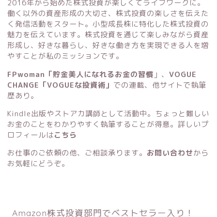
2016年から始めた株式投資が楽しくてライフワークに。
働く以外の資産形成の大切さ、株式投資の楽しさを伝えた
く発信活動をスタート。小型成長株に特化した株式投資の
魅力を伝えています。株式投資を通じて楽しみながら資産
形成し、好きな暮らし、好きな働き方を実現できる人を増
やすことが私のミッションです。
FPwoman「貯金美人になれるお金の習慣
」
、
VOGUE
CHANGE「VOGUEな投資術」
での連載、他サイトで執筆
歴あり。
Kindle出版
や
ストアカ講師
として活動中。ちょっと難しい
お金のことをわかりやすく執筆することが得意。詳しいプ
ロフィールは
こちら
お仕事のご依頼の他、ご相談承ります。
お問い合わせ
から
お気軽にどうぞ。
Amazon株式投資部門でベストセラー入り！