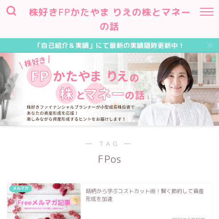
株好きFPかたやま りえの株とマネー
の話
「自己紹介＆実績」にて最新の実績随時更新中！
― TAG ―
FPos
メルマガ
銘柄から学ぶコストカット術！賢く節約して資産
形成を加速