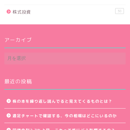
38
株式投資
アーカイブ
ア
ー
カ
イ
ブ
最近の投稿
株の本を繰り返し読んでると見えてくるものとは？
週足チャートで確認する、今の相場はどこにいるのか