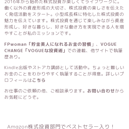
2016年から始めた株式投資が楽しくてライフワークに。
働く以外の資産形成の大切さ、株式投資の楽しさを伝えた
く発信活動をスタート。小型成長株に特化した株式投資の
魅力を伝えています。株式投資を通じて楽しみながら資産
形成し、好きな暮らし、好きな働き方を実現できる人を増
やすことが私のミッションです。
FPwoman「貯金美人になれるお金の習慣
」
、
VOGUE
CHANGE「VOGUEな投資術」
での連載、他サイトで執筆
歴あり。
Kindle出版
や
ストアカ講師
として活動中。ちょっと難しい
お金のことをわかりやすく執筆することが得意。詳しいプ
ロフィールは
こちら
お仕事のご依頼の他、ご相談承ります。
お問い合わせ
から
お気軽にどうぞ。
Amazon株式投資部門でベストセラー入り！