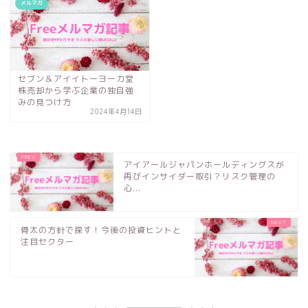
メルマガ
セブン＆アイイトーヨーカ堂
株売却から学ぶ企業の独自強
みの見つけ方
2024年4月14日
アイアールジャパンホールディングスが
再びインサイダー取引？リスク管理の
心...
骨太の方針で探す！今後の投資ヒントと
注目セクター