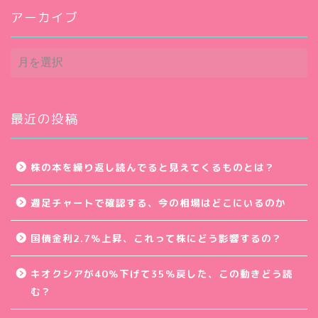
アーカイブ
ア
ー
カ
イ
ブ
最近の投稿
株の本を繰り返し読んでると見えてくるものとは？
週足チャートで確認する、今の相場はどこにいるのか
国債金利2.7％上昇、これって株にどう影響するの？
キオクシアが40％下げて35％戻した、この動きどう読
む？