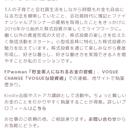
3人の子育てと会社員生活をしながら時間もお金も自由に
なる方法を模索していたこと、会社員時代に簿記とファイ
ナンシャルプランナーの資格を取得したことをきっかけに
2016年から始めた株式投資が楽しくてライフワークに。
働く以外の資産形成の大切さ、株式投資の楽しさを伝えた
く発信活動をスタート。小型成長株に特化した株式投資の
魅力を伝えています。株式投資を通じて楽しみながら資産
形成し、好きな暮らし、好きな働き方を実現できる人を増
やすことが私のミッションです。
FPwoman「貯金美人になれるお金の習慣
」
、
VOGUE
CHANGE「VOGUEな投資術」
での連載、他サイトで執筆
歴あり。
Kindle出版
や
ストアカ講師
として活動中。ちょっと難しい
お金のことをわかりやすく執筆することが得意。詳しいプ
ロフィールは
こちら
お仕事のご依頼の他、ご相談承ります。
お問い合わせ
から
お気軽にどうぞ。