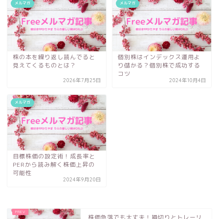
メルマガ
メルマガ
株の本を繰り返し読んでると
個別株はインデックス運用よ
見えてくるものとは？
り儲かる？個別株で成功する
コツ
2026年7月25日
2024年10月4日
メルマガ
目標株価の設定術！成長率と
PERから読み解く株価上昇の
可能性
2024年9月20日
株価急落でも大丈夫！損切りとトレーリ