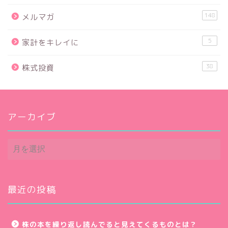
148
メルマガ
5
家計をキレイに
38
株式投資
アーカイブ
ア
ー
カ
イ
ブ
最近の投稿
株の本を繰り返し読んでると見えてくるものとは？