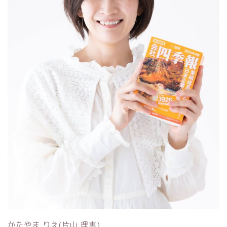
かたやま りえ(片山 理恵)