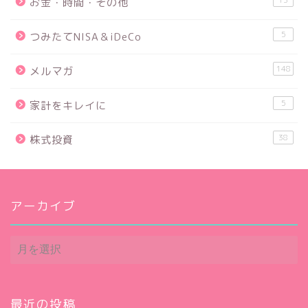
お金・時間・その他
5
つみたてNISA＆iDeCo
148
メルマガ
5
家計をキレイに
38
株式投資
アーカイブ
ア
ー
カ
イ
ブ
最近の投稿