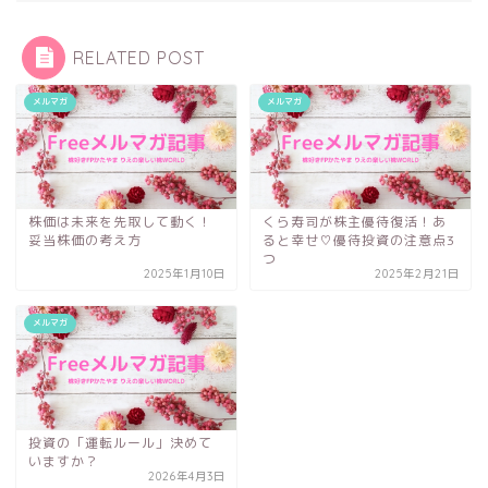
RELATED POST
メルマガ
メルマガ
株価は未来を先取して動く！
くら寿司が株主優待復活！あ
妥当株価の考え方
ると幸せ♡優待投資の注意点3
つ
2025年1月10日
2025年2月21日
メルマガ
投資の「運転ルール」決めて
いますか？
2026年4月3日