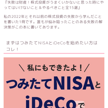
『失敗は財産！株式投資がうまくいかないと思った時にや
ってはいけないこと＆やるべきこと全15選』
私の2022年とそれ以前の株式投資の失敗から学んだこと
を書いた1冊です。誰もが悩み陥ったことのある失敗の解
決策がこの本に書いてあります。
まずはつみたてNISAとiDeCoを始めたい方は
コレ！