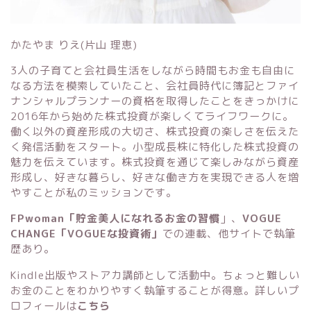
かたやま りえ(片山 理恵)
3人の子育てと会社員生活をしながら時間もお金も自由に
なる方法を模索していたこと、会社員時代に簿記とファイ
ナンシャルプランナーの資格を取得したことをきっかけに
2016年から始めた株式投資が楽しくてライフワークに。
働く以外の資産形成の大切さ、株式投資の楽しさを伝えた
く発信活動をスタート。小型成長株に特化した株式投資の
魅力を伝えています。株式投資を通じて楽しみながら資産
形成し、好きな暮らし、好きな働き方を実現できる人を増
やすことが私のミッションです。
FPwoman「貯金美人になれるお金の習慣
」
、
VOGUE
CHANGE「VOGUEな投資術」
での連載、他サイトで執筆
歴あり。
Kindle出版
や
ストアカ講師
として活動中。ちょっと難しい
お金のことをわかりやすく執筆することが得意。詳しいプ
ロフィールは
こちら